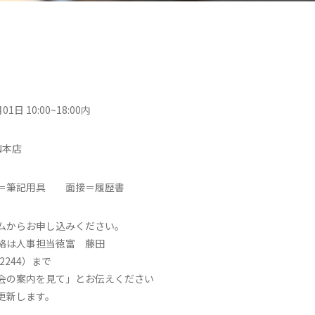
01日 10:00~18:00内
N本店
＝筆記用具 面接＝履歴書
ムからお申し込みください。
絡は人事担当徳富 藤田
-2244）まで
会の案内を見て」とお伝えください
更新します。