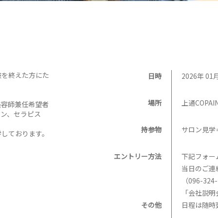
験を終えた方にた
日時
2026年 01月
場所
上通COPAI
美容師兼任希望者
ャン、セラピス
持参物
サロン見学
学しております。
エントリー方法
下記フォー
当日のご連
（096-324
「会社説明
その他
日程は随時