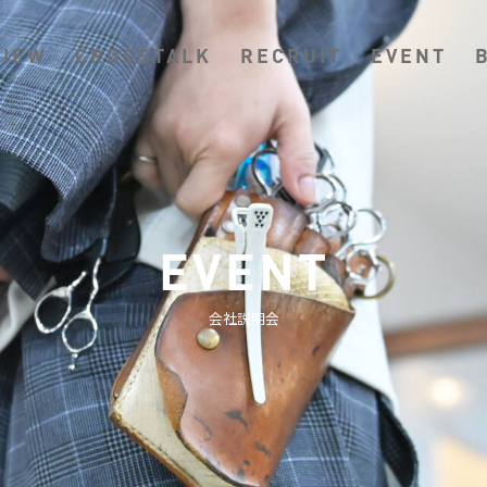
VIEW
CROSSTALK
RECRUIT
EVENT
EVENT
会社説明会